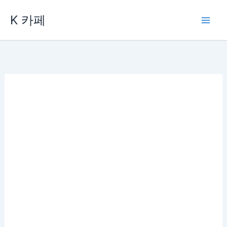
콘
K 카페
텐
츠
로
건
너
뛰
기