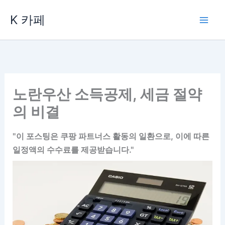
콘
K 카페
텐
츠
로
건
너
뛰
노란우산 소득공제, 세금 절약
기
의 비결
"이 포스팅은 쿠팡 파트너스 활동의 일환으로, 이에 따른
일정액의 수수료를 제공받습니다."