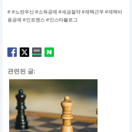
# #노란우산 #소득공제 #세금절약 #재택근무 #재택비
용공제 #인포젠스 #인스타블로그
관련된 글: