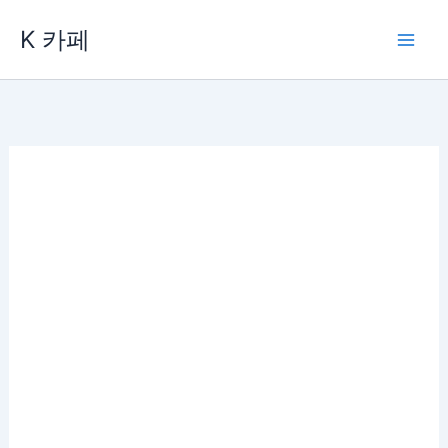
콘
K 카페
텐
츠
로
건
너
뛰
기