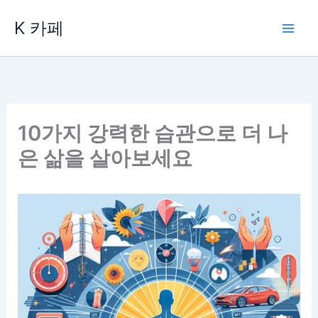
콘
K 카페
텐
츠
로
건
너
뛰
10가지 강력한 습관으로 더 나
기
은 삶을 살아보세요