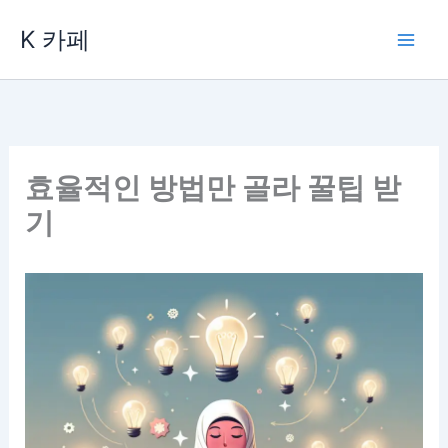
콘
K 카페
텐
츠
로
건
너
뛰
효율적인 방법만 골라 꿀팁 받
기
기