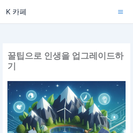
콘
K 카페
텐
츠
로
건
너
뛰
꿀팁으로 인생을 업그레이드하
기
기