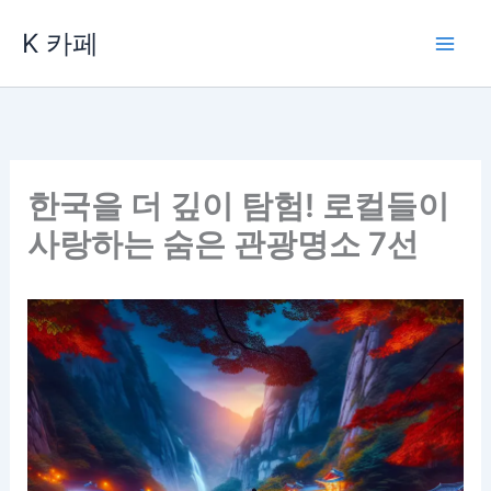
콘
K 카페
텐
츠
로
건
너
뛰
한국을 더 깊이 탐험! 로컬들이
기
사랑하는 숨은 관광명소 7선