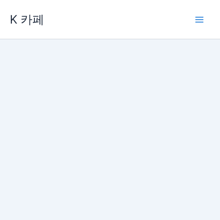
콘
K 카페
텐
츠
로
건
너
뛰
기