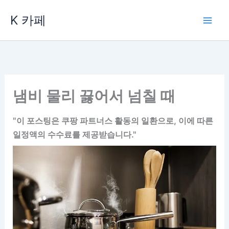
콘
K 카페
텐
츠
로
건
너
뛰
냄비 물리 끓어서 넘칠 때
기
"이 포스팅은 쿠팡 파트너스 활동의 일환으로, 이에 따른
일정액의 수수료를 제공받습니다."