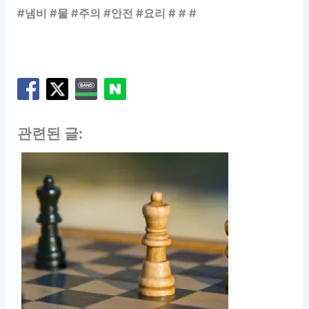
#냄비 #물 #주의 #안전 #요리 # # #
관련된 글: