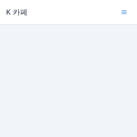
콘
K 카페
텐
츠
로
건
너
뛰
기