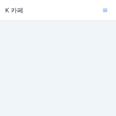
콘
K 카페
텐
츠
로
건
너
뛰
기