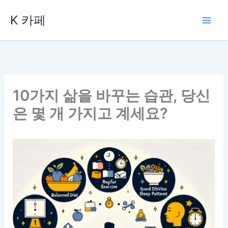
콘
K 카페
텐
츠
로
건
너
뛰
10가지 삶을 바꾸는 습관, 당신
기
은 몇 개 가지고 계세요?