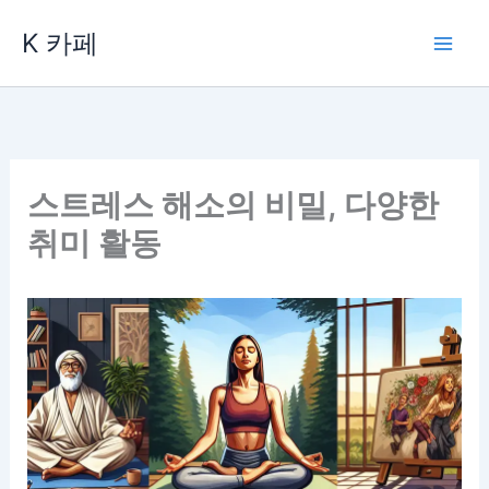
콘
K 카페
텐
츠
로
건
너
뛰
스트레스 해소의 비밀, 다양한
기
취미 활동