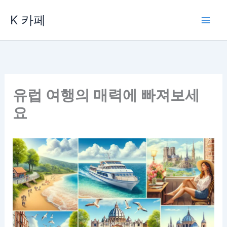
콘
K 카페
텐
츠
로
건
너
뛰
유럽 여행의 매력에 빠져보세
기
요