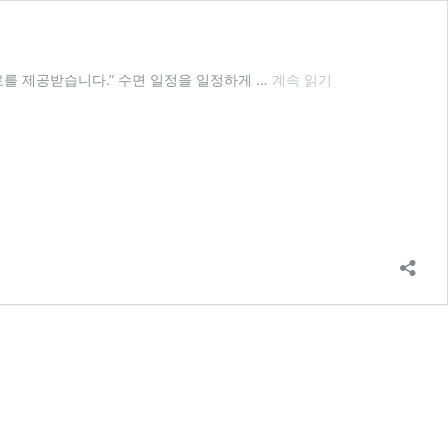
올
료를 제공받습니다.” 수면 일정을 일정하게 …
계속 읽기
바
른
수
면
습
관
을
기
르
는
5
가
지
방
법