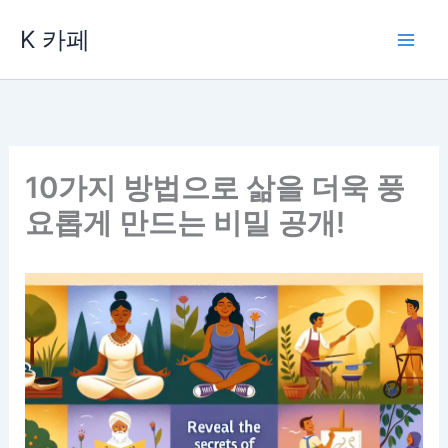
콘
K 카페
텐
츠
로
건
너
뛰
10가지 방법으로 삶을 더욱 풍
기
요롭게 만드는 비밀 공개!