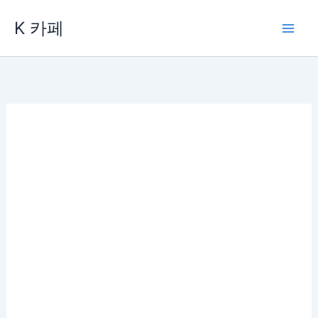
콘
K 카페
텐
츠
로
건
너
뛰
기