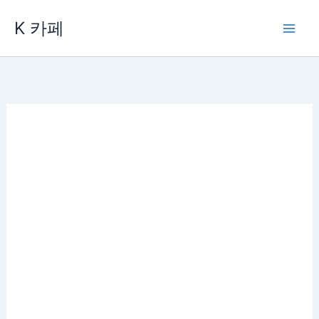
콘
K 카페
텐
츠
로
건
너
뛰
기