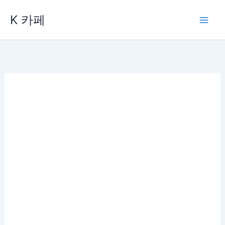
콘
K 카페
텐
츠
로
건
너
뛰
기