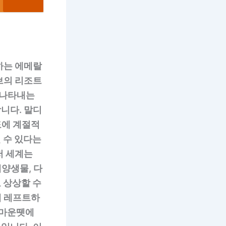
하는 에메랄
브의 리조트
 나타내는
니다. 말디
도에 계절적
 수 있다는
저 세계는
양생물, 다
 상상할 수
레 레프트하
 마운뗏에