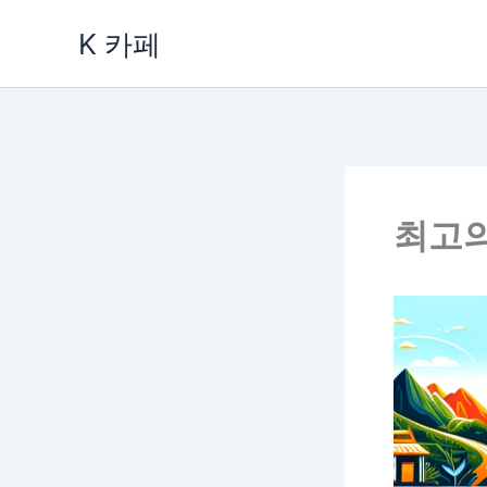
콘
K 카페
텐
츠
로
건
너
뛰
최고의
기