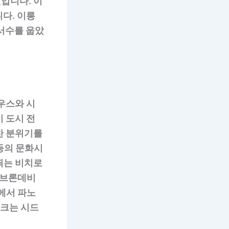
입니다. 이
다. 이릉
서수를 웁았
우스와 시
 도시 전
찬 분위기를
 등의 문화시
쬐는 비치로
 브론데비
에서 파노
파크는 시드