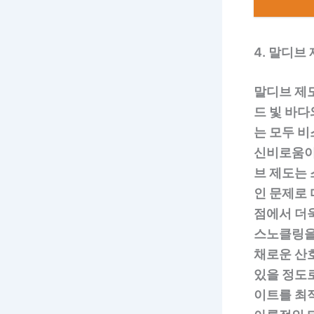
4. 말디브
말디브 제
드 빛 바
는 모두 
신비로움이
브 제도는 
인 문제로
점에서 더
스노클링을
채로운 산
있을 정도
이트를 최적