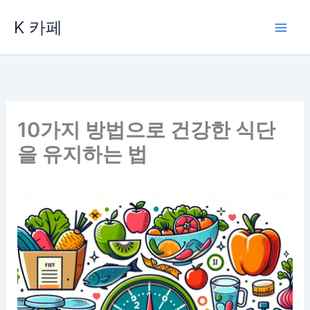
콘
K 카페
텐
츠
로
건
너
뛰
10가지 방법으로 건강한 식단
기
을 유지하는 법