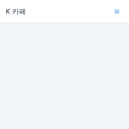
콘
K 카페
텐
츠
로
건
너
뛰
기