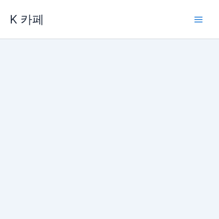
콘
K 카페
텐
츠
로
건
너
뛰
기