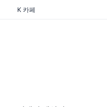
콘
K 카페
텐
츠
로
건
너
뛰
기